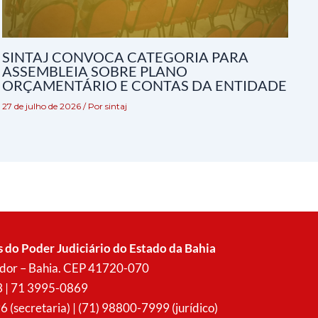
SINTAJ CONVOCA CATEGORIA PARA
ASSEMBLEIA SOBRE PLANO
ORÇAMENTÁRIO E CONTAS DA ENTIDADE
27 de julho de 2026
/ Por
sintaj
s do Poder Judiciário do Estado da Bahia
vador – Bahia. CEP 41720-070
3 | 71 3995-0869
secretaria) | (71) 98800-7999 (jurídico)