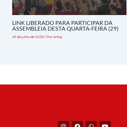
LINK LIBERADO PARA PARTICIPAR DA
ASSEMBLEIA DESTA QUARTA-FEIRA (29)
29 de julho de 2026
/ Por
sintaj
I
F
W
Y