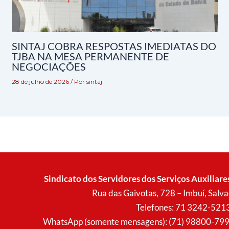
SINTAJ COBRA RESPOSTAS IMEDIATAS DO
TJBA NA MESA PERMANENTE DE
NEGOCIAÇÕES
28 de julho de 2026
/ Por
sintaj
Sindicato dos Servidores dos Serviços Auxiliare
Rua das Gaivotas, 728 – Imbuí, Sal
Telefones: 71 3242-521
WhatsApp (somente mensagens): (71) 98800-7996 (