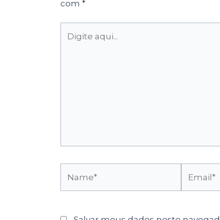
com
*
Digite
aqui...
Name*
Email*
Salvar meus dados neste navegado