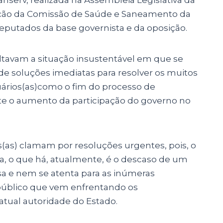
anserv, realizada na Assembleia Legislativa da
sição da Comissão de Saúde e Saneamento da
eputados da base governista e da oposição.
altavam a situação insustentável em que se
de soluções imediatas para resolver os muitos
ários(as)como o fim do processo de
nte o aumento da participação do governo no
s(as) clamam por resoluções urgentes, pois, o
a, o que há, atualmente, é o descaso de um
sa e nem se atenta para as inúmeras
 público que vem enfrentando os
ual autoridade do Estado.