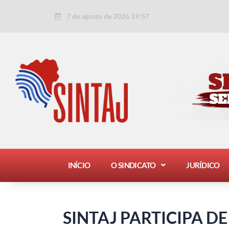
Ir
Post
7 de agosto de 2026 19:57
para
navigation
o
conteúdo
INÍCIO
O SINDICATO
JURÍDICO
SINTAJ PARTICIPA D