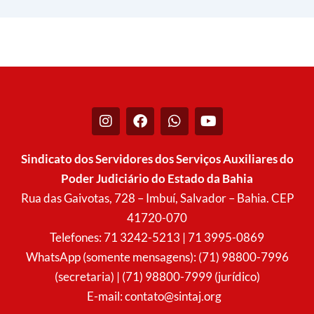
I
F
W
Y
n
a
h
o
s
c
a
u
t
e
t
t
Sindicato dos Servidores dos Serviços Auxiliares do
a
b
s
u
Poder Judiciário do Estado da Bahia
g
o
a
b
r
o
p
e
Rua das Gaivotas, 728 – Imbuí, Salvador – Bahia. CEP
a
k
p
41720-070
m
Telefones: 71 3242-5213 | 71 3995-0869
WhatsApp (somente mensagens): (71) 98800-7996
(secretaria) | (71) 98800-7999 (jurídico)
E-mail:
contato@sintaj.org