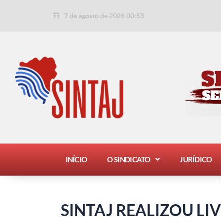
Ir
Post
7 de agosto de 2026 00:53
para
navigation
o
conteúdo
INÍCIO
O SINDICATO
JURÍDICO
SINTAJ REALIZOU LI