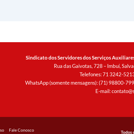
Sindicato dos Servidores dos Serviços Auxiliare
Rua das Gaivotas, 728 – Imbuí, Sal
Telefones: 71 3242-521
WhatsApp (somente mensagens): (71) 98800-7996 (
E-mail:
contato@s
so
Fale Conosco
Todos 