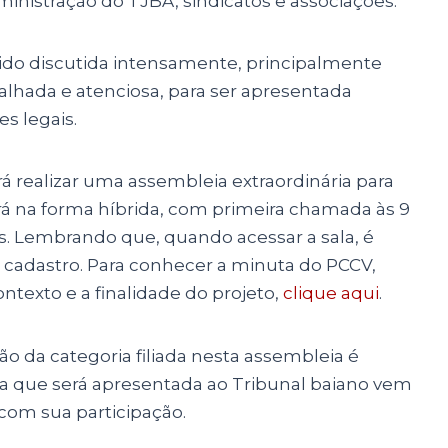
nistração do TJBA, sindicatos e associações.
ido discutida intensamente, principalmente
talhada e atenciosa, para ser apresentada
es legais.
irá realizar uma assembleia extraordinária para
rá na forma híbrida, com primeira chamada às 9
ados. Lembrando que, quando acessar a sala, é
 cadastro. Para conhecer a minuta do PCCV,
ontexto e a finalidade do projeto,
clique aqui
.
o da categoria filiada nesta assembleia é
ta que será apresentada ao Tribunal baiano vem
 com sua participação.