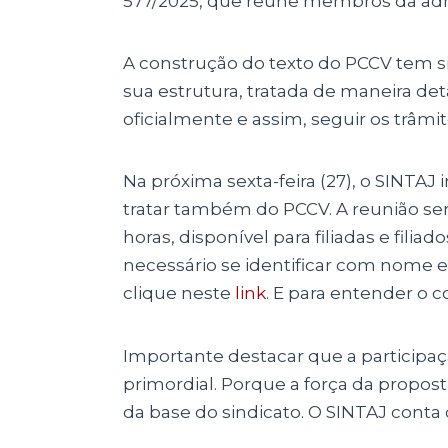
577/2025, que reúne membros da admi
A construção do texto do PCCV tem s
sua estrutura, tratada de maneira de
oficialmente e assim, seguir os trâmit
Na próxima sexta-feira (27), o SINTAJ 
tratar também do PCCV. A reunião se
horas, disponível para filiadas e fili
necessário se identificar com nome e
clique neste
link
. E para entender o c
Importante destacar que a participaçã
primordial. Porque a força da propos
da base do sindicato. O SINTAJ conta