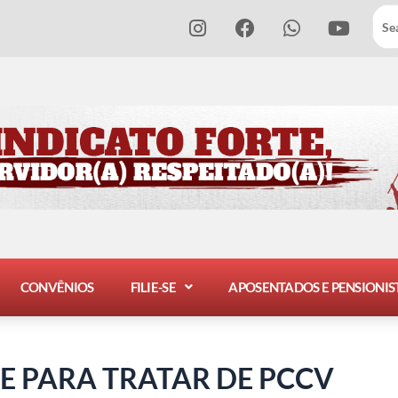
I
F
W
Y
n
a
h
o
s
c
a
u
t
e
t
t
a
b
s
u
g
o
a
b
r
o
p
e
a
k
p
m
CONVÊNIOS
FILIE-SE
APOSENTADOS E PENSIONIS
VE PARA TRATAR DE PCCV