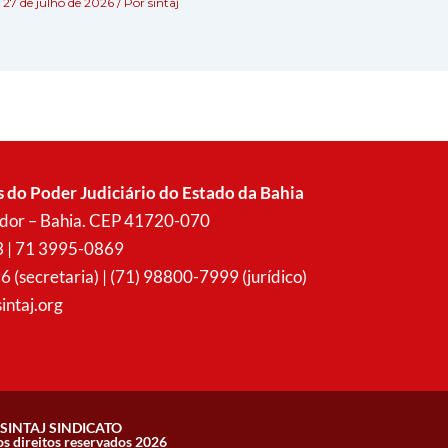
27 de julho de 2026
/ Por
sintaj
s do Poder Judiciário do Estado da Bahia
vador – Bahia. CEP 41720-070
3 | 71 3995-0869
secretaria) | (71) 98800-7999 (jurídico)
intaj.org
SINTAJ SINDICATO
os direitos reservados 2026