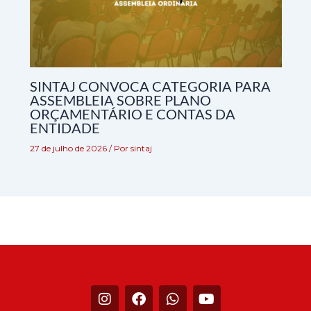
SINTAJ CONVOCA CATEGORIA PARA
ASSEMBLEIA SOBRE PLANO
ORÇAMENTÁRIO E CONTAS DA
ENTIDADE
27 de julho de 2026
/ Por
sintaj
I
F
W
Y
n
a
h
o