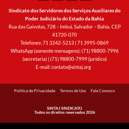
s
c
a
u
t
e
t
t
Sindicato dos Servidores dos Serviços Auxiliares do
a
b
s
u
Poder Judiciário do Estado da Bahia
g
o
a
b
r
o
p
e
Rua das Gaivotas, 728 – Imbuí, Salvador – Bahia. CEP
a
k
p
41720-070
m
Telefones: 71 3242-5213 | 71 3995-0869
WhatsApp (somente mensagens): (71) 98800-7996
(secretaria) | (71) 98800-7999 (jurídico)
E-mail:
contato@sintaj.org
Política de Privacidade
Termos de Uso
Fale Conosco
SINTAJ SINDICATO
Todos os direitos reservados 2026