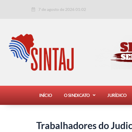
Ir
Post
7 de agosto de 2026 01:02
para
navigation
o
conteúdo
INÍCIO
O SINDICATO
JURÍDICO
Trabalhadores do Judi