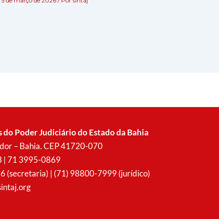
5 de março de 2026
/ Por
sintaj
s do Poder Judiciário do Estado da Bahia
vador – Bahia. CEP 41720-070
3 | 71 3995-0869
secretaria) | (71) 98800-7999 (jurídico)
intaj.org