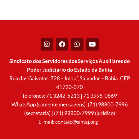
I
F
W
Y
n
a
h
o
s
c
a
u
t
e
t
t
Sindicato dos Servidores dos Serviços Auxiliares do
a
b
s
u
Poder Judiciário do Estado da Bahia
g
o
a
b
r
o
p
e
Rua das Gaivotas, 728 – Imbuí, Salvador – Bahia. CEP
a
k
p
41720-070
m
Telefones: 71 3242-5213 | 71 3995-0869
WhatsApp (somente mensagens): (71) 98800-7996
(secretaria) | (71) 98800-7999 (jurídico)
E-mail:
contato@sintaj.org