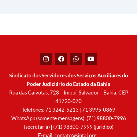
I
F
W
Y
n
a
h
o
s
c
a
u
t
e
t
t
Sindicato dos Servidores dos Serviços Auxiliares do
a
b
s
u
Poder Judiciário do Estado da Bahia
g
o
a
b
r
o
p
e
Rua das Gaivotas, 728 – Imbuí, Salvador – Bahia. CEP
a
k
p
41720-070
m
Telefones: 71 3242-5213 | 71 3995-0869
WhatsApp (somente mensagens): (71) 98800-7996
(secretaria) | (71) 98800-7999 (jurídico)
E-mail:
contato@sintaj.org