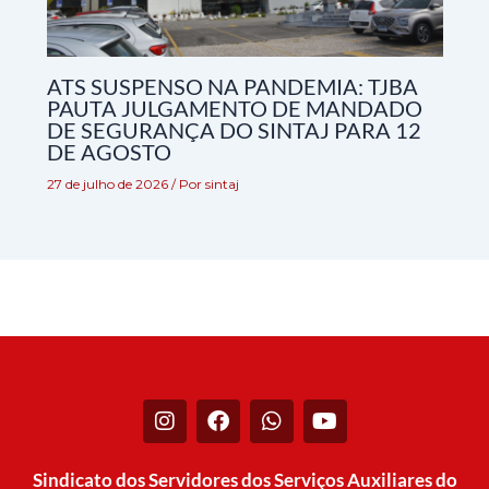
ATS SUSPENSO NA PANDEMIA: TJBA
PAUTA JULGAMENTO DE MANDADO
DE SEGURANÇA DO SINTAJ PARA 12
DE AGOSTO
27 de julho de 2026
/ Por
sintaj
I
F
W
Y
n
a
h
o
s
c
a
u
t
e
t
t
Sindicato dos Servidores dos Serviços Auxiliares do