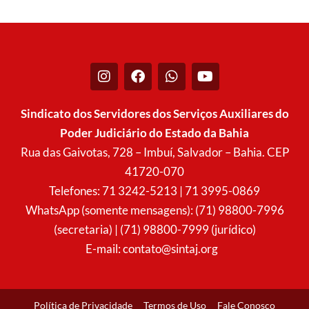
I
F
W
Y
n
a
h
o
s
c
a
u
t
e
t
t
Sindicato dos Servidores dos Serviços Auxiliares do
a
b
s
u
Poder Judiciário do Estado da Bahia
g
o
a
b
r
o
p
e
Rua das Gaivotas, 728 – Imbuí, Salvador – Bahia. CEP
a
k
p
41720-070
m
Telefones: 71 3242-5213 | 71 3995-0869
WhatsApp (somente mensagens): (71) 98800-7996
(secretaria) | (71) 98800-7999 (jurídico)
E-mail:
contato@sintaj.org
Política de Privacidade
Termos de Uso
Fale Conosco