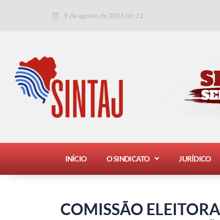
Ir
Post
9 de agosto de 2026 06:21
para
navigation
o
conteúdo
INÍCIO
O SINDICATO
JURÍDICO
COMISSÃO ELEITORA