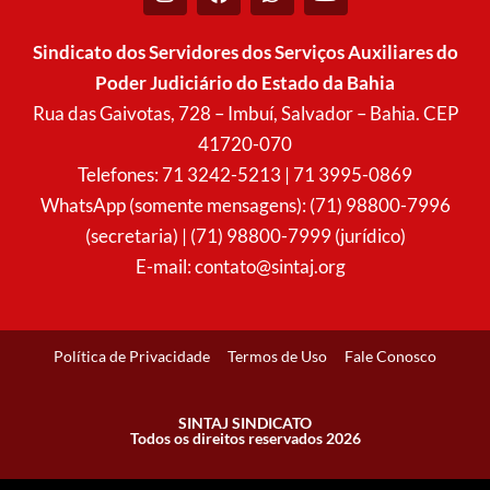
n
a
h
o
s
c
a
u
t
e
t
t
Sindicato dos Servidores dos Serviços Auxiliares do
a
b
s
u
Poder Judiciário do Estado da Bahia
g
o
a
b
r
o
p
e
Rua das Gaivotas, 728 – Imbuí, Salvador – Bahia. CEP
a
k
p
41720-070
m
Telefones: 71 3242-5213 | 71 3995-0869
WhatsApp (somente mensagens): (71) 98800-7996
(secretaria) | (71) 98800-7999 (jurídico)
E-mail:
contato@sintaj.org
Política de Privacidade
Termos de Uso
Fale Conosco
SINTAJ SINDICATO
Todos os direitos reservados 2026