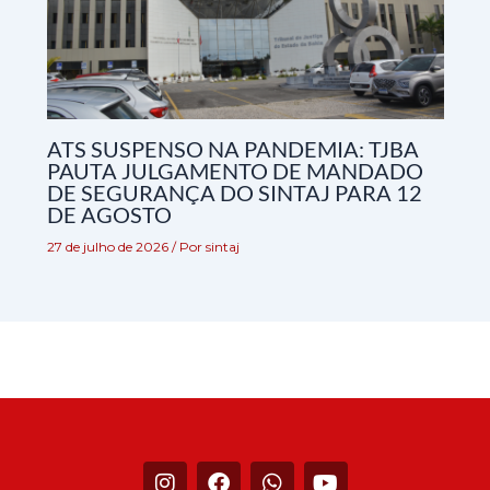
ATS SUSPENSO NA PANDEMIA: TJBA
PAUTA JULGAMENTO DE MANDADO
DE SEGURANÇA DO SINTAJ PARA 12
DE AGOSTO
27 de julho de 2026
/ Por
sintaj
I
F
W
Y