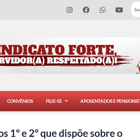
I
F
W
Y
n
a
h
o
s
c
a
u
t
e
t
t
a
b
s
u
g
o
a
b
r
o
p
e
a
k
p
m
CONVÊNIOS
FILIE-SE
APOSENTADOS E PENSIONIS
os 1º e 2º que dispõe sobre o