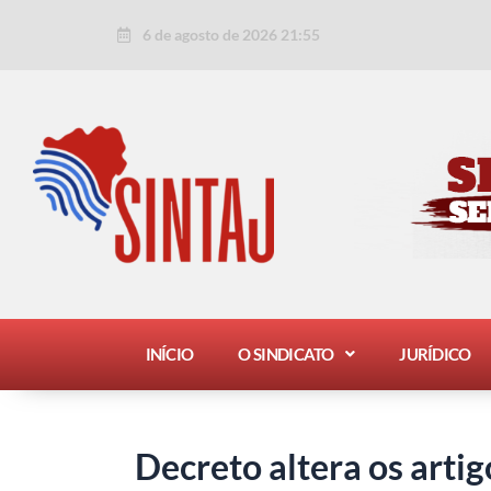
Ir
Post
6 de agosto de 2026 21:55
para
navigation
o
conteúdo
INÍCIO
O SINDICATO
JURÍDICO
Decreto altera os artig