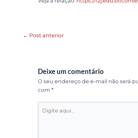
Veja a relação:
https://f2j.edu.br/conve
←
Post anterior
Deixe um comentário
O seu endereço de e-mail não será pu
com
*
Digite
aqui...