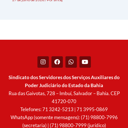
I
F
W
Y
n
a
h
o
s
c
a
u
t
e
t
t
Sindicato dos Servidores dos Serviços Auxiliares do
a
b
s
u
Poder Judiciário do Estado da Bahia
g
o
a
b
r
o
p
e
Rua das Gaivotas, 728 – Imbuí, Salvador – Bahia. CEP
a
k
p
41720-070
m
Telefones: 71 3242-5213 | 71 3995-0869
WhatsApp (somente mensagens): (71) 98800-7996
(secretaria) | (71) 98800-7999 (jurídico)