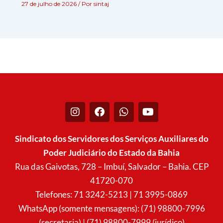
27 de julho de 2026
/ Por
sintaj
I
F
W
Y
n
a
h
o
s
c
a
u
t
e
t
t
Sindicato dos Servidores dos Serviços Auxiliares do
a
b
s
u
Poder Judiciário do Estado da Bahia
g
o
a
b
r
o
p
e
Rua das Gaivotas, 728 – Imbuí, Salvador – Bahia. CEP
a
k
p
41720-070
m
Telefones: 71 3242-5213 | 71 3995-0869
WhatsApp (somente mensagens): (71) 98800-7996
(secretaria) | (71) 98800-7999 (jurídico)