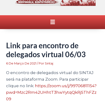
Menu
Link para encontro de
delegados virtual 06/03
6 De Março De 2021
/ Por
Sintaj
O encontro de delegados virtual do SINTAJ
será na plataforma Zoom. Para participar
clique no link:
https://zoom.us/j/99706811154?
pwd=Mzc2Rm42UHhtT3hwYytqQkRjSThFZz
09