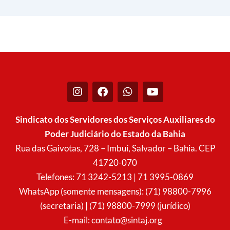
I
F
W
Y
n
a
h
o
s
c
a
u
t
e
t
t
Sindicato dos Servidores dos Serviços Auxiliares do
a
b
s
u
Poder Judiciário do Estado da Bahia
g
o
a
b
r
o
p
e
Rua das Gaivotas, 728 – Imbuí, Salvador – Bahia. CEP
a
k
p
41720-070
m
Telefones: 71 3242-5213 | 71 3995-0869
WhatsApp (somente mensagens): (71) 98800-7996
(secretaria) | (71) 98800-7999 (jurídico)
E-mail:
contato@sintaj.org