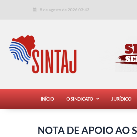
Ir
Post
8 de agosto de 2026 03:43
para
navigation
o
conteúdo
INÍCIO
O SINDICATO
JURÍDICO
NOTA DE APOIO AO 