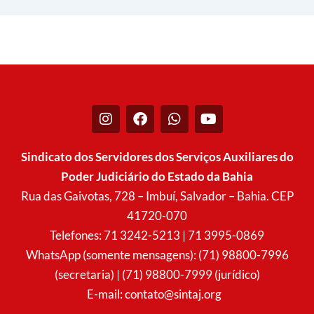
I
F
W
Y
n
a
h
o
s
c
a
u
t
e
t
t
Sindicato dos Servidores dos Serviços Auxiliares do
a
b
s
u
Poder Judiciário do Estado da Bahia
g
o
a
b
r
o
p
e
Rua das Gaivotas, 728 – Imbuí, Salvador – Bahia. CEP
a
k
p
41720-070
m
Telefones: 71 3242-5213 | 71 3995-0869
WhatsApp (somente mensagens): (71) 98800-7996
(secretaria) | (71) 98800-7999 (jurídico)
E-mail:
contato@sintaj.org