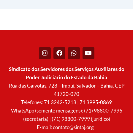
I
F
W
Y
n
a
h
o
s
c
a
u
t
e
t
t
Sindicato dos Servidores dos Serviços Auxiliares do
a
b
s
u
Poder Judiciário do Estado da Bahia
g
o
a
b
r
o
p
e
Rua das Gaivotas, 728 – Imbuí, Salvador – Bahia. CEP
a
k
p
41720-070
m
Telefones: 71 3242-5213 | 71 3995-0869
WhatsApp (somente mensagens): (71) 98800-7996
(secretaria) | (71) 98800-7999 (jurídico)
E-mail:
contato@sintaj.org