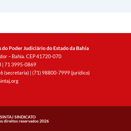
s do Poder Judiciário do Estado da Bahia
vador – Bahia. CEP 41720-070
3 | 71 3995-0869
secretaria) | (71) 98800-7999 (jurídico)
intaj.org
SINTAJ SINDICATO
os direitos reservados 2026