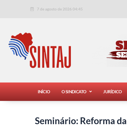
Ir
Post
7 de agosto de 2026 04:45
para
navigation
o
conteúdo
INÍCIO
O SINDICATO
JURÍDICO
Seminário: Reforma da