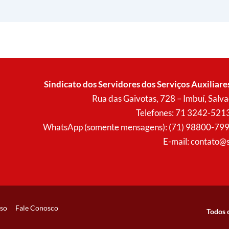
Sindicato dos Servidores dos Serviços Auxiliare
Rua das Gaivotas, 728 – Imbuí, Sal
Telefones: 71 3242-521
WhatsApp (somente mensagens): (71) 98800-7996 (
E-mail:
contato@s
so
Fale Conosco
Todos 