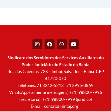
I
F
W
Y
n
a
h
o
s
c
a
u
t
e
t
t
Sindicato dos Servidores dos Serviços Auxiliares do
a
b
s
u
Poder Judiciário do Estado da Bahia
g
o
a
b
r
o
p
e
Rua das Gaivotas, 728 – Imbuí, Salvador – Bahia. CEP
a
k
p
41720-070
m
Telefones: 71 3242-5213 | 71 3995-0869
WhatsApp (somente mensagens): (71) 98800-7996
(secretaria) | (71) 98800-7999 (jurídico)
E-mail:
contato@sintaj.org