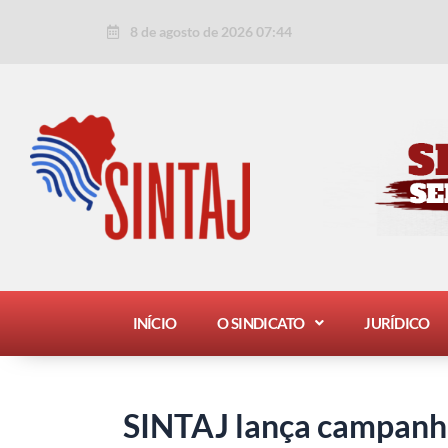
Ir
Post
8 de agosto de 2026 07:44
para
navigation
o
conteúdo
INÍCIO
O SINDICATO
JURÍDICO
SINTAJ lança campanh