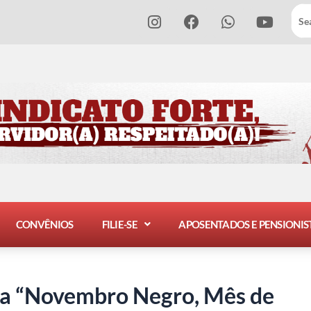
I
F
W
Y
n
a
h
o
s
c
a
u
t
e
t
t
a
b
s
u
g
o
a
b
r
o
p
e
a
k
p
m
CONVÊNIOS
FILIE-SE
APOSENTADOS E PENSIONIS
a “Novembro Negro, Mês de