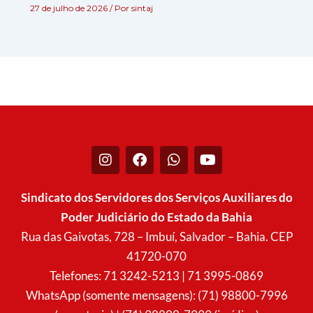
27 de julho de 2026
/ Por
sintaj
I
F
W
Y
n
a
h
o
s
c
a
u
t
e
t
t
Sindicato dos Servidores dos Serviços Auxiliares do
a
b
s
u
Poder Judiciário do Estado da Bahia
g
o
a
b
r
o
p
e
Rua das Gaivotas, 728 – Imbuí, Salvador – Bahia. CEP
a
k
p
41720-070
m
Telefones: 71 3242-5213 | 71 3995-0869
WhatsApp (somente mensagens): (71) 98800-7996