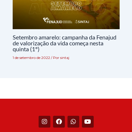
Setembro amarelo: campanha da Fenajud
de valorização da vida começa nesta
quinta (1º)
1 de setembro de 2022
/ Por
sintaj
I
F
W
Y
n
a
h
o
s
c
a
u