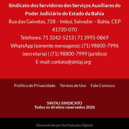
t
e
t
t
Sindicato dos Servidores dos Serviços Auxiliares do
a
b
s
u
Poder Judiciário do Estado da Bahia
g
o
a
b
r
o
p
e
Rua das Gaivotas, 728 – Imbuí, Salvador – Bahia. CEP
a
k
p
41720-070
m
Telefones: 71 3242-5213 | 71 3995-0869
WhatsApp (somente mensagens): (71) 98800-7996
(secretaria) | (71) 98800-7999 (jurídico)
E-mail:
contato@sintaj.org
Política de Privacidade
Termos de Uso
Fale Conosco
SINTAJ SINDICATO
Todos os direitos reservados 2026
Desenvolvido por Via X Soluções Digitais