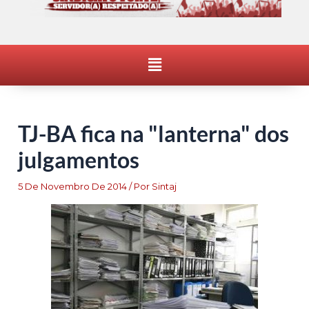
Menu
TJ-BA fica na "lanterna" dos
julgamentos
5 De Novembro De 2014
/ Por
Sintaj