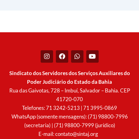
I
F
W
Y
n
a
h
o
s
c
a
u
t
e
t
t
Sindicato dos Servidores dos Serviços Auxiliares do
a
b
s
u
Poder Judiciário do Estado da Bahia
g
o
a
b
r
o
p
e
Rua das Gaivotas, 728 – Imbuí, Salvador – Bahia. CEP
a
k
p
41720-070
m
Telefones: 71 3242-5213 | 71 3995-0869
WhatsApp (somente mensagens): (71) 98800-7996
(secretaria) | (71) 98800-7999 (jurídico)
E-mail:
contato@sintaj.org