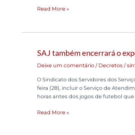
passivos
Read More »
SAJ também encerrará o expe
SAJ
também
Deixe um comentário
/
Decretos
/
sin
encerrará
o
O Sindicato dos Servidores dos Serviç
expediente
feira (28), incluir o Serviço de Aten
quatro
horas antes dos jogos de futebol que
horas
antes
Read More »
dos
jogos