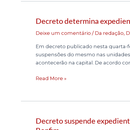
das
Olimpíadas
Decreto determina expedient
Decreto
determina
Deixe um comentário
/
Da redação
,
D
expediente
nas
Em decreto publicado nesta quarta-fei
unidades
suspensões do mesmo nas unidades ju
de
acontecerão na capital. De acordo co
Salvador
em
Read More »
dias
de
jogos
olímpicos
Decreto suspende expediente
Decreto
suspende