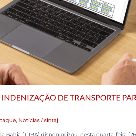
E INDENIZAÇÃO DE TRANSPORTE PARA
taque
,
Notícias
/
sintaj
a Bahia (TJBA) disponibilizou, nesta quarta-feira (26