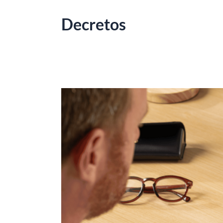
Decretos
TJBA
ATUALIZA
TABELA
DE
INDENIZAÇÃO
DE
TRANSPORTE
PARA
OFICIAIS
DE