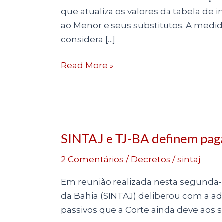
que atualiza os valores da tabela de 
ao Menor e seus substitutos. A medi
considera […]
Read More »
SINTAJ e TJ-BA definem pag
SINTAJ
e
2 Comentários
/
Decretos
/
sintaj
TJ-
BA
Em reunião realizada nesta segunda-fe
definem
da Bahia (SINTAJ) deliberou com a ad
pagamento
passivos que a Corte ainda deve aos 
de