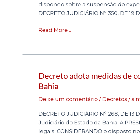
a
dispondo sobre a suspensão do expedi
fluência
DECRETO JUDICIÁRIO Nº 350, DE 19 DE
dos
prazos
Read More »
processuais
na
Comarca
de
Alagoinhas
Decreto adota medidas de co
Decreto
adota
Bahia
medidas
Deixe um comentário
/
Decretos
/
sin
de
contenção
DECRETO JUDICIÁRIO Nº 268, DE 13 D
de
Judiciário do Estado da Bahia. A P
despesas
legais, CONSIDERANDO o disposto no 
no