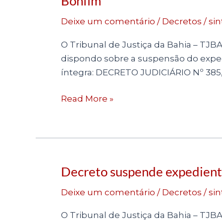
Bonfim
expediente
Deixe um comentário
/
Decretos
/
sin
e
a
O Tribunal de Justiça da Bahia – TJBA 
fluência
dispondo sobre a suspensão do exped
dos
íntegra: DECRETO JUDICIÁRIO Nº 385
prazos
processuais
Read More »
na
Comarca
de
Senhor
do
Decreto suspende expediente
Decreto
Bonfim
suspende
Deixe um comentário
/
Decretos
/
sin
expediente
e
O Tribunal de Justiça da Bahia – TJBA 