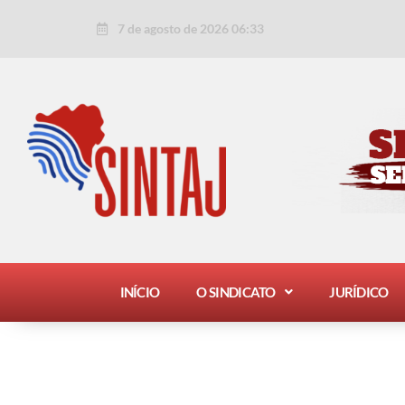
Ir
Paginação
7 de agosto de 2026 06:33
para
de
o
post
conteúdo
INÍCIO
O SINDICATO
JURÍDICO