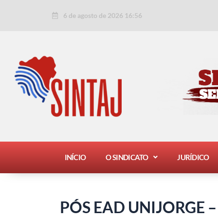
Ir
Post
6 de agosto de 2026 16:56
para
navigation
o
conteúdo
INÍCIO
O SINDICATO
JURÍDICO
PÓS EAD UNIJORGE –