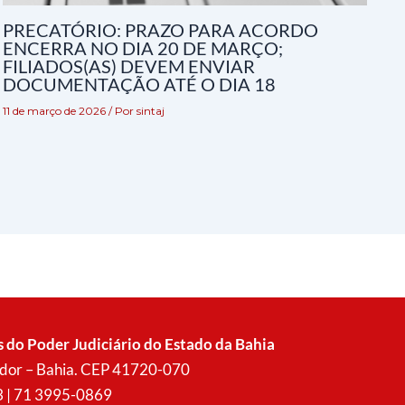
PRECATÓRIO: PRAZO PARA ACORDO
ENCERRA NO DIA 20 DE MARÇO;
FILIADOS(AS) DEVEM ENVIAR
DOCUMENTAÇÃO ATÉ O DIA 18
11 de março de 2026
/ Por
sintaj
s do Poder Judiciário do Estado da Bahia
vador – Bahia. CEP 41720-070
3 | 71 3995-0869