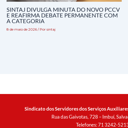
SINTAJ DIVULGA MINUTA DO NOVO PCCV
E REAFIRMA DEBATE PERMANENTE COM
A CATEGORIA
8 de maio de 2026
/ Por
sintaj
Sindicato dos Servidores dos Serviços Auxiliare
Rua das Gaivotas, 728 – Imbuí, Sal
Telefones: 71 3242-521