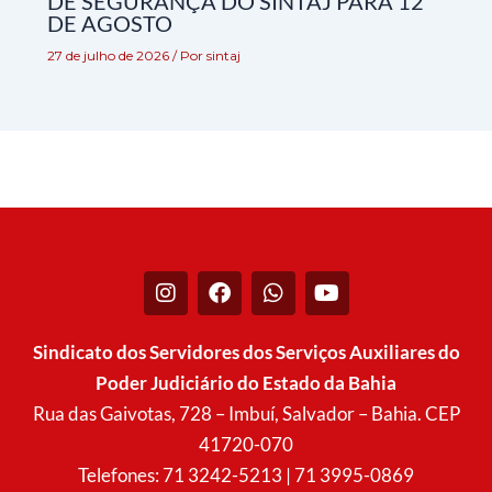
DE SEGURANÇA DO SINTAJ PARA 12
DE AGOSTO
27 de julho de 2026
/ Por
sintaj
I
F
W
Y
n
a
h
o
s
c
a
u
t
e
t
t
Sindicato dos Servidores dos Serviços Auxiliares do
a
b
s
u
Poder Judiciário do Estado da Bahia
g
o
a
b
r
o
p
e
Rua das Gaivotas, 728 – Imbuí, Salvador – Bahia. CEP
a
k
p
41720-070
m
Telefones: 71 3242-5213 | 71 3995-0869